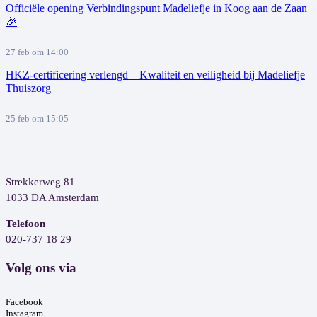
Officiële opening Verbindingspunt Madeliefje in Koog aan de Zaan
🎉
27 feb om 14:00
HKZ-certificering verlengd – Kwaliteit en veiligheid bij Madeliefje
Thuiszorg
25 feb om 15:05
Strekkerweg 81
1033 DA Amsterdam
Telefoon
020-737 18 29
Volg ons via
Facebook
Instagram