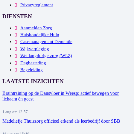
Privacyreglement
DIENSTEN
Aanmelden Zorg
Huishoudelijke Hulp
Casemanagement Dementie
Wijkverpleging
Wet langdurige zorg (WLZ)
Dagbesteding
Begeleiding
LAATSTE INZICHTEN
Braintraining op de Dansvloer in Weesp: actief bewegen voor
lichaam én geest
1 aug om 12:57
Madeliefje Thuiszorg officieel erkend als leerbedrijf door SBB