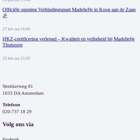
16 jun om 15:40
Officiële opening Verbindingspunt Madeliefje in Koog aan de Zaan
🎉
27 feb om 14:00
HKZ-certificering verlengd – Kwaliteit en veiligheid bij Madeliefje
Thuiszorg
25 feb om 15:05
Strekkerweg 81
1033 DA Amsterdam
Telefoon
020-737 18 29
Volg ons via
Facebook