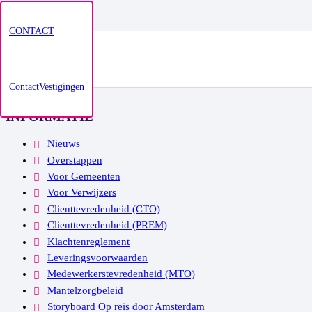
CONTACT
HKZ-certificering verlengd – Kwaliteit en veiligheid bij Madeliefje
Thuiszorg
Contact
Vestigingen
INFORMATIE
Nieuws
Overstappen
Voor Gemeenten
Voor Verwijzers
Clienttevredenheid (CTO)
Clienttevredenheid (PREM)
Klachtenreglement
Leveringsvoorwaarden
Medewerkerstevredenheid (MTO)
Mantelzorgbeleid
Storyboard Op reis door Amsterdam